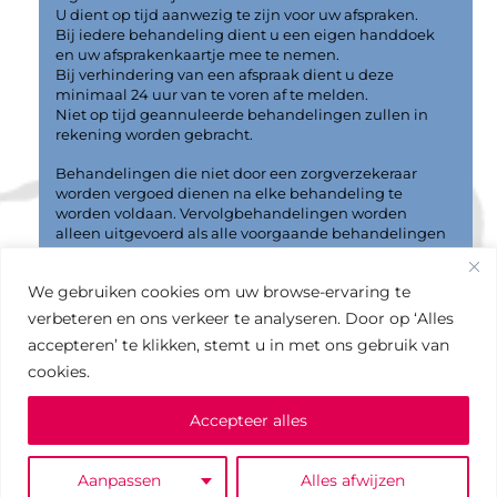
U dient op tijd aanwezig te zijn voor uw afspraken.
Bij iedere behandeling dient u een eigen handdoek
en uw afsprakenkaartje mee te nemen.
Bij verhindering van een afspraak dient u deze
minimaal 24 uur van te voren af te melden.
Niet op tijd geannuleerde behandelingen zullen in
rekening worden gebracht.
Behandelingen die niet door een zorgverzekeraar
worden vergoed dienen na elke behandeling te
worden voldaan. Vervolgbehandelingen worden
alleen uitgevoerd als alle voorgaande behandelingen
zijn betaald. In de praktijk is een pinterminal
aanwezig, contante betaling is niet mogelijk.
We gebruiken cookies om uw browse-ervaring te
Fysio Kerkweg Oost is niet aansprakelijk voor schade
verbeteren en ons verkeer te analyseren. Door op ‘Alles
aan en/of vermissing van zich in dit gebouw of binnen
accepteren’ te klikken, stemt u in met ons gebruik van
directe omgeving van dit gebouw bevindende
cookies.
eigendommen/bezittingen van bezoekers.
U kunt
hier
het volledige huisreglement downloaden.
Accepteer alles
Aanpassen
Alles afwijzen