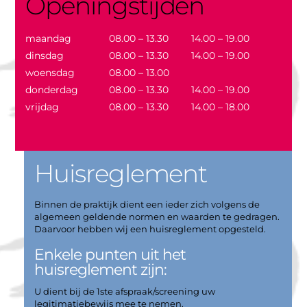
Openingstijden
maandag
08.00 – 13.30
14.00 – 19.00
dinsdag
08.00 – 13.30
14.00 – 19.00
woensdag
08.00 – 13.00
donderdag
08.00 – 13.30
14.00 – 19.00
vrijdag
08.00 – 13.30
14.00 – 18.00
Huisreglement
Binnen de praktijk dient een ieder zich volgens de
algemeen geldende normen en waarden te gedragen.
Daarvoor hebben wij een huisreglement opgesteld.
Enkele punten uit het
huisreglement zijn:
U dient bij de 1ste afspraak/screening uw
legitimatiebewijs mee te nemen.